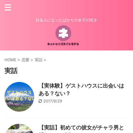
社会人になったばかりの女子の呟き
HOME
>
恋愛
>
実話
>
実話
【実体験】ゲストハウスに出会いは
ある？ない？
2017/9/29
【実話】初めての彼女がチャラ男と