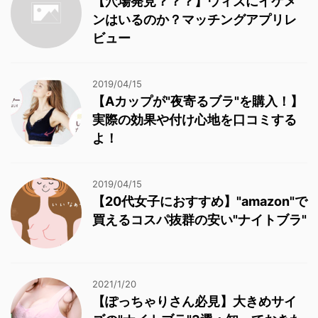
【穴場発見？？？】ウィズにイケメ
ンはいるのか？マッチングアプリレ
ビュー
2019/04/15
【Aカップが"夜寄るブラ"を購入！】
実際の効果や付け心地を口コミする
よ！
2019/04/15
【20代女子におすすめ】"amazon"で
買えるコスパ抜群の安い"ナイトブラ"
2021/1/20
【ぽっちゃりさん必見】大きめサイ