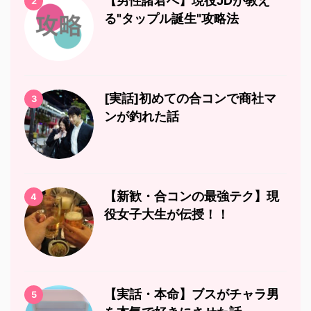
【男性諸君へ】現役JDが教え
2
る"タップル誕生"攻略法
[実話]初めての合コンで商社マ
3
ンが釣れた話
【新歓・合コンの最強テク】現
4
役女子大生が伝授！！
【実話・本命】ブスがチャラ男
5