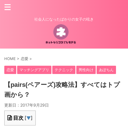
社会人になったばかりの女子の呟き
HOME
>
恋愛
>
恋愛
マッチングアプリ
テクニック
男性向け
あぽちん
【pairs(ペアーズ)攻略法】すべてはトプ
画から？
更新日：
2017年9月29日
目次
[
▼
]