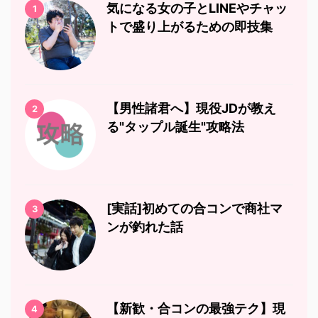
気になる女の子とLINEやチャッ
1
トで盛り上がるための即技集
【男性諸君へ】現役JDが教え
2
る"タップル誕生"攻略法
[実話]初めての合コンで商社マ
3
ンが釣れた話
【新歓・合コンの最強テク】現
4