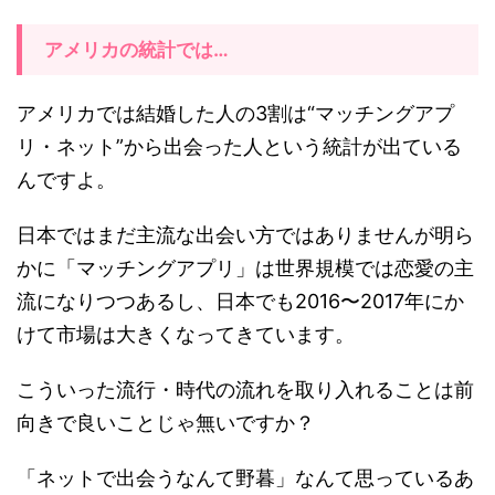
アメリカの統計では…
アメリカでは結婚した人の3割は“マッチングアプ
リ・ネット”から出会った人という統計が出ている
んですよ。
日本ではまだ主流な出会い方ではありませんが明ら
かに「マッチングアプリ」は世界規模では恋愛の主
流になりつつあるし、日本でも2016〜2017年にか
けて市場は大きくなってきています。
こういった流行・時代の流れを取り入れることは前
向きで良いことじゃ無いですか？
「ネットで出会うなんて野暮」なんて思っているあ