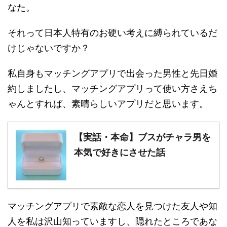
なた。
それって日本人特有のお硬い考えに縛られているだ
けじゃないですか？
私自身もマッチングアプリで出会った男性と先日婚
約しましたし、マッチングアプリって使い方さえち
ゃんとすれば、素晴らしいアプリだと思います。
【実話・本命】ブスがチャラ男を
本気で好きにさせた話
マッチングアプリで素敵な恋人を見つけた友人や知
人を私は沢山知っていますし、隠れたところであな