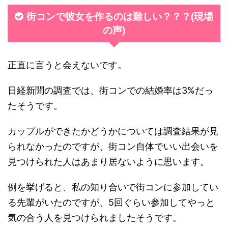
街コンで彼女を作るのは難しい？？？(現場
の声)
正直に言うと会えないです。
日経新聞の調査では、街コンでの結婚率は3%だっ
たそうです。
カップルができたかどうかについては調査結果が見
られなかったのですが、街コン自体でいい出会いを
見つけられた人はあまり居ないように思います。
例を挙げると、私の知り合いで街コンに参加してい
る先輩がいたのですが、5回ぐらい参加してやっと
気の合う人を見つけられましたそうです。