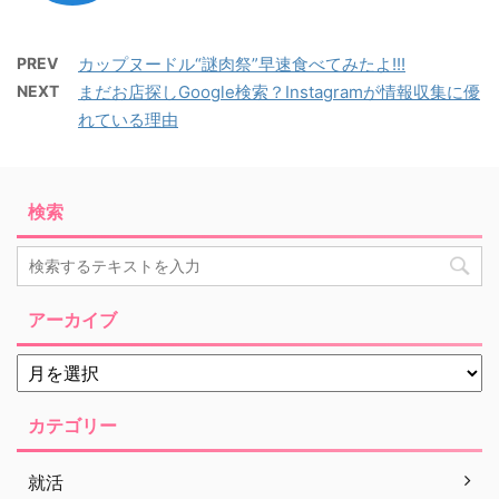
PREV
カップヌードル“謎肉祭”早速食べてみたよ!!!
NEXT
まだお店探しGoogle検索？Instagramが情報収集に優
れている理由
検索
アーカイブ
カテゴリー
就活