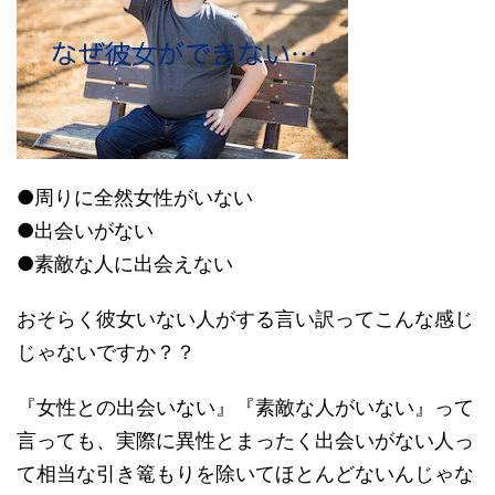
●周りに全然女性がいない
●出会いがない
●素敵な人に出会えない
おそらく彼女いない人がする言い訳ってこんな感じ
じゃないですか？？
『女性との出会いない』『素敵な人がいない』って
言っても、実際に異性とまったく出会いがない人っ
て相当な引き篭もりを除いてほとんどないんじゃな