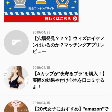
2019/04/23
【穴場発見？？？】ウィズにイケメ
ンはいるのか？マッチングアプリレ
ビュー
2019/04/15
【Aカップが"夜寄るブラ"を購入！】
実際の効果や付け心地を口コミする
よ！
2019/04/15
【20代女子におすすめ】"amazon"で