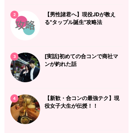
【男性諸君へ】現役JDが教え
2
る"タップル誕生"攻略法
[実話]初めての合コンで商社マ
3
ンが釣れた話
【新歓・合コンの最強テク】現
4
役女子大生が伝授！！