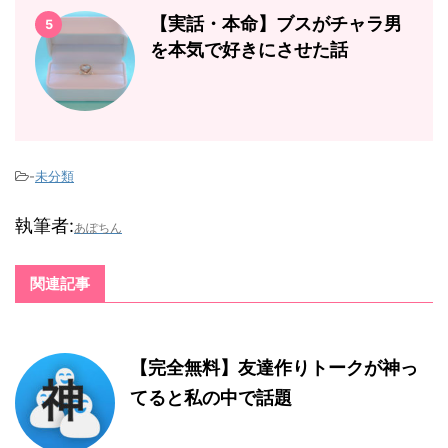
【実話・本命】ブスがチャラ男
5
を本気で好きにさせた話
-
未分類
執筆者:
あぽちん
関連記事
【完全無料】友達作りトークが神っ
てると私の中で話題