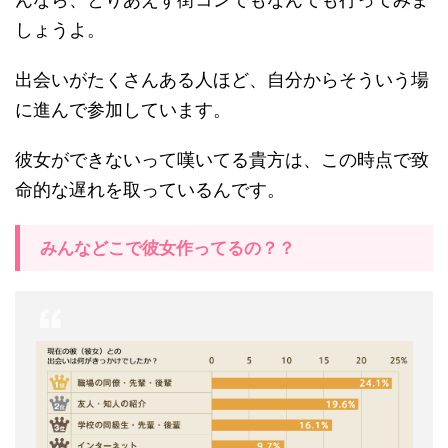
しょうよ。
出会いがたくさんある人ほど、自分からそういう場
に進んで参加しています。
彼女ができないって嘆いてる貴方は、この時点で致
命的な遅れを取っているんです。
みんなどこで彼女作ってるの？？